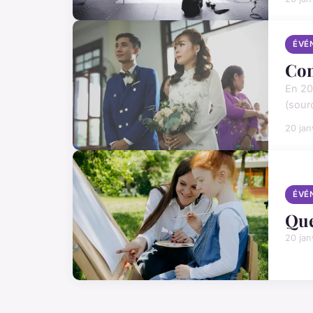
ÉVÉ
Com
En 20
(sourc
20 jan
ÉVÉ
Que
20 jan