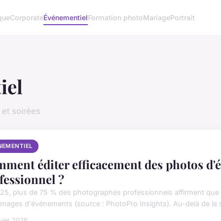
ique
Corporate
Événementiel
Formation photo
Mariage
Portrait
iel
et soirées
NEMENTIEL
ment éditer efficacement des photos d
fessionnel ?
25, plus de 75 % des photographes professionnels affirment que le
 images d'événements (source : PhotoPro Insights). Au-delà de la s
vier 2026