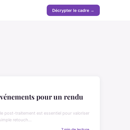
Décrypter le cadre →
'événements pour un rendu
 post-traitement est essentiel pour valoriser
imple retouch...
7 min de lecture →