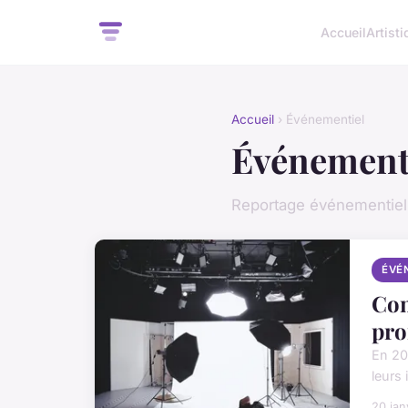
Accueil
Artist
Accueil
› Événementiel
Événement
Reportage événementiel 
ÉVÉ
Com
pro
En 20
leurs
20 jan