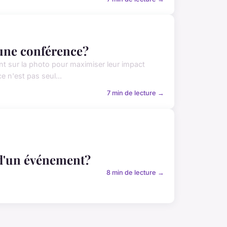
une conférence?
 sur la photo pour maximiser leur impact
e n'est pas seul...
7 min de lecture →
e d'un événement?
8 min de lecture →